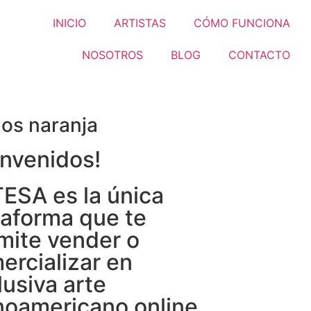
INICIO
ARTISTAS
CÓMO FUNCIONA
NOSOTROS
BLOG
CONTACTO
os naranja
envenidos!
ESA es la única
taforma que te
mite vender o
ercializar en
lusiva arte
inoamericano online