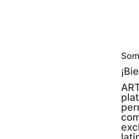
Som
¡Bi
ART
pla
per
com
exc
lat