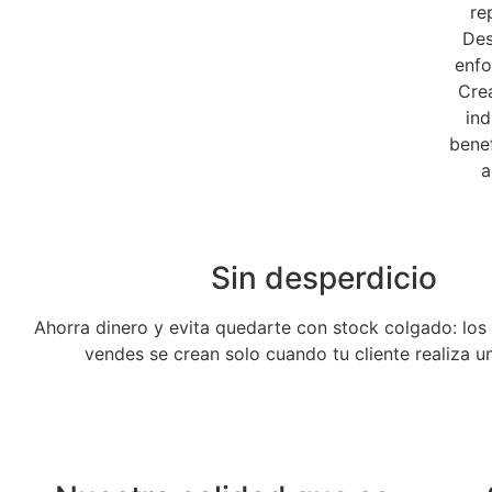
re
Des
enfo
Cre
ind
bene
a
Sin desperdicio
Ahorra dinero y evita quedarte con stock colgado: lo
vendes se crean solo cuando tu cliente realiza u