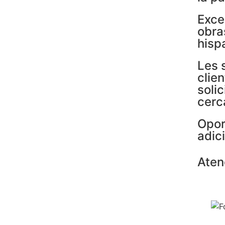
Exce
obra
hisp
Les 
clie
soli
cerc
Opor
adic
Aten